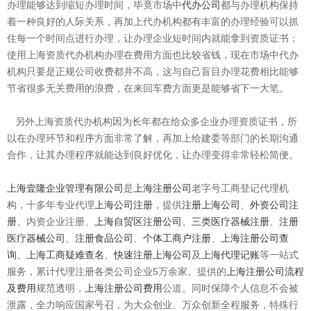
办理能够达到缩短办理时间，毕竟市场中
代办公司
都与办理机构保持
着一种良好的人际关系，再加上代办机构都有丰富的办理经验可以抓
住每一个时间点进行办理，让办理企业短时间内就能拿到资质证书；
使用上海资质代办机构办理在费用方面也比较省钱，现在市场中代办
机构只要是正规公司收费都并不高，这与自己盲目办理花费相比能够
节省很多无关费用的浪费，在来回车费方面更是能够省下一大笔。
另外上海资质代办机构因为长年都在给众多企业办理资质证书，所
以在办理环节和程序方面非常了解，再加上给建委等部门的长期沟通
合作，让其办理程序就能达到良好优化，让办理变得非常轻松简便。
上海壹隆企业管理有限公司
是
上海注册公司
老字号工商登记代理机
构，十多年专业代理
上海公司注册
，提供
注册上海公司
、
外资公司注
册
、内资企业注册、
上海自贸区注册公司
、
三类医疗器械注册
、
注册
医疗器械公司
、
注册食品公司
、
个体工商户注册
、
上海注册公司查
询
、
上海工商疑难查名
、
快速注册上海公司
及
上海代理记账
等一站式
服务，累计代理注册各类公司企业5万余家。提供的
上海注册公司流程
及费用
规范透明，
上海注册公司费用
公道。同时保障个人信息不会被
泄露，全力响应国家号召，为大众创业、万众创新全程服务，特殊行