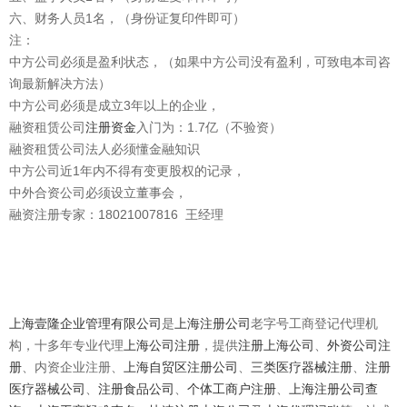
六、财务人员1名，（身份证复印件即可）
注：
中方公司必须是盈利状态，（如果中方公司没有盈利，可致电本司咨
询最新解决方法）
中方公司必须是成立3年以上的企业，
融资租赁公司
注册资金
入门为：1.7亿（不验资）
融资租赁公司法人必须懂金融知识
中方公司近1年内不得有变更股权的记录，
中外合资公司必须设立董事会，
融资注册专家：18021007816 王经理
上海壹隆企业管理有限公司
是
上海注册公司
老字号工商登记代理机
构，十多年专业代理
上海公司注册
，提供
注册上海公司
、
外资公司注
册
、内资企业注册、
上海自贸区注册公司
、
三类医疗器械注册
、
注册
医疗器械公司
、
注册食品公司
、
个体工商户注册
、
上海注册公司查