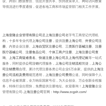
设、跨部门数据整合、信息开放共享、扶持政策录入、网站访问数量
等情况进行季度通报，促进各地工商和市场监管部门相关工作开展。
上海壹隆企业管理有限公司
是
上海注册公司
老字号工商登记代理机
构，十多年专业代理
上海公司注册
，提供
注册上海公司
、
外资公司注
册
、内资企业注册、
上海自贸区注册公司
、
三类医疗器械注册
、
注册
医疗器械公司
、
注册食品公司
、
个体工商户注册
、
上海注册公司查
询
、
上海工商疑难查名
、
快速注册上海公司
及
上海代理记账
等一站式
服务，同时提供
公司注销
代理服务，
上海公司注销流程
简捷，
上海公
司注销费用
合理。累计代理注册各类公司企业5万余家。提供的
上海注
册公司流程及费用
规范透明，
上海注册公司费用
公道。同时保障个人
信息不会被泄露，全力响应国家号召，为大众创业、万众创新全程服
务，特殊行业出照快，免费提供注册地址。欢迎垂询！
上海壹隆
企业
管理有限公司-
上海
注册公司
官网：
http://www.zcgsh.com/