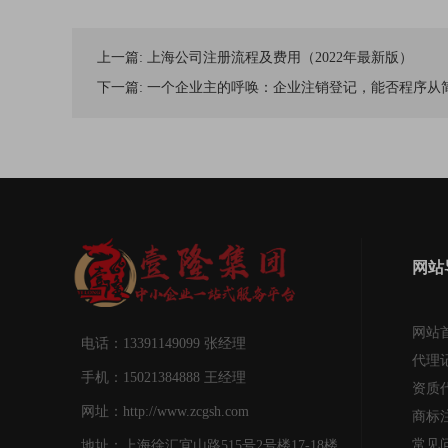
上一篇:
上海公司注册流程及费用（2022年最新版）
下一篇:
一个企业主的呼唤：企业注销登记，能否程序从
网站
网站
电话：13391149099 张经理
代理
手机：15021384888 王经理
资质
网址：http://www.zcgsh.com
商标
常见
地址：上海徐汇宜山路515号2号楼17-18楼