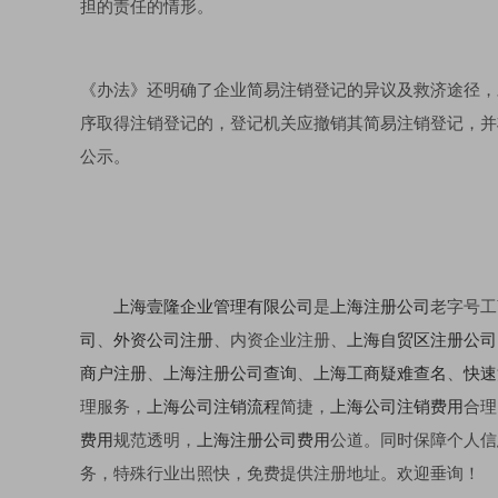
担的责任的情形。
《办法》还明确了企业简易注销登记的异议及救济途径，
序取得注销登记的，登记机关应撤销其简易注销登记，并
公示。
上海壹隆企业管理有限公司
是
上海注册公司
老字号工
司
、
外资公司注册
、内资企业注册、
上海自贸区注册公司
商户注册
、
上海注册公司查询
、
上海工商疑难查名
、
快速
理服务，
上海公司注销流程
简捷，
上海公司注销费用
合理
费用
规范透明，
上海注册公司费用
公道。同时保障个人信
务，特殊行业出照快，免费提供注册地址。欢迎垂询！