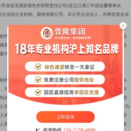
未开业或无债权债务的有限责任公司(设立已满三年或
注册资本
在
上述企业的分支机构。股份有限公司、非公司企业法人、外商投资企业
×
的情形：被行政机关立案查处的；被列入经营异常名录或严重违法
规规定在注销前应当办理审批的；被依法宣告破产及人民法院依法
案件的；登记机关认为不应适用简易注销登记其他情形的。
销将实现“三简化一引入”：登记程序进一步简化，不再要求企业办
，不再要求企业提交清算报告、清税证明；公告方式及时间进一步
纸进行公告注销，公告期限为45天。《办法》规定申请简易注销登
公告，公告时间缩短为7个工作日。在企业信用信息公示系统公告为
入承诺制及异议撤销机制。要求企业在申请简易注销登记时应向登
立即咨询
人愿承担法律责任的承诺，避免发生利用简易注销登记逃脱应当承
150-2138-4888
咨询热线