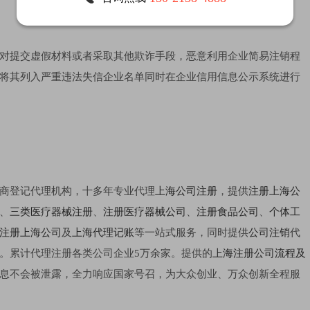
对提交虚假材料或者采取其他欺诈手段，恶意利用企业简易注销程
将其列入严重违法失信企业名单同时在企业信用信息公示系统进行
商登记代理机构，十多年专业代理
上海公司注册
，提供
注册上海公
、
三类医疗器械注册
、
注册医疗器械公司
、
注册食品公司
、
个体工
注册上海公司
及
上海代理记账
等一站式服务，同时提供
公司注销
代
。累计代理注册各类公司企业5万余家。提供的
上海注册公司流程及
息不会被泄露，全力响应国家号召，为大众创业、万众创新全程服