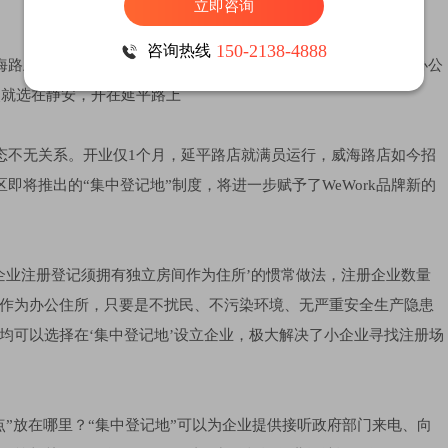
立即咨询
150-2138-4888
咨询热线
区威海路上一处小弄堂又开出了一家办公点，这是它在中国的第二家办公
点就选在静安，开在延平路上
生态不无关系。开业仅1个月，延平路店就满员运行，威海路店如今招
区即将推出的“集中登记地”制度，将进一步赋予了WeWork品牌新的
‘企业注册登记须拥有独立房间作为住所’的惯常做法，注册企业数量
作为办公住所，只要是不扰民、不污染环境、无严重安全生产隐患
均可以选择在‘集中登记地’设立企业，极大解决了小企业寻找注册场
。
”放在哪里？“集中登记地”可以为企业提供接听政府部门来电、向