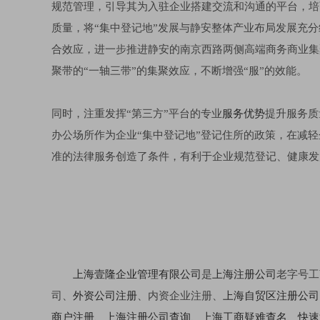
规范管理，引导其为入驻企业搭建交流和沟通的平台，培
质量，将“集中登记地”发展与静安整体产业布局发展充
合效应，进一步推进静安的南京西路两侧高端商务商业集
聚带的“一轴三带”的集聚效应，不断增强“服”的效能。
同时，注重发挥“第三方”平台的专业
服务优势
提升服务质
办公场所作为企业“集中登记地”登记住所的政策，在减
准的法律服务创造了条件，有利于企业规范登记、健康发
上海壹隆企业管理有限公司
是
上海注册公司
老字号工
司、
外资公司注册
、内资企业注册、
上海自贸区注册公司
商户注册
、
上海注册公司查询
、
上海工商疑难查名
、
快速