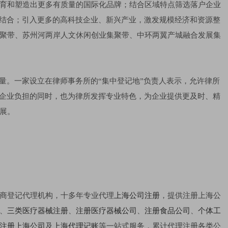
育和塑造出更多有质量的国际化品牌；结合区域特点筛选落户企业
分结合；引入更多的高科技企业、新兴产业，激发规模经济和资源整
聚带、苏州河两岸人文休闲创业集聚带、中环两翼产城融合发展集
量。一家设立在律师事务所的“集中登记地”负责人表示，允许律所
轻企业负担的同时，也为律所发挥专业特色，为企业提供更及时、精
展。
商登记代理机构，十多年专业代理
上海公司注册
，提供注册上海公
、
三类医疗器械注册
、
注册医疗器械公司
、
注册食品公司
、
个体工
注册上海公司
及
上海代理记账
等一站式服务，累计代理注册各类公