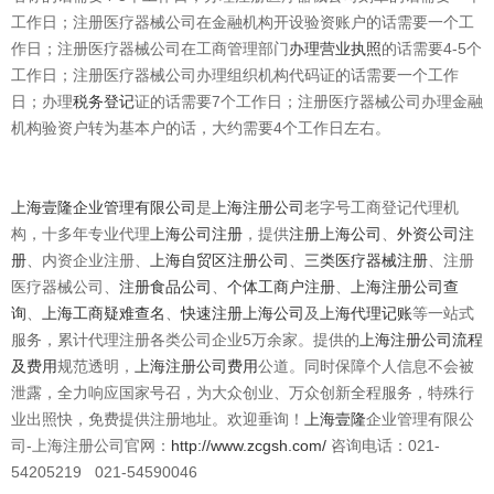
工作日；注册医疗器械公司在金融机构开设验资账户的话需要一个工
作日；注册医疗器械公司在工商管理部门
办理营业执照
的话需要4-5个
工作日；注册医疗器械公司办理组织机构代码证的话需要一个工作
日；办理
税务登记
证的话需要7个工作日；注册医疗器械公司办理金融
机构验资户转为基本户的话，大约需要4个工作日左右。
上海壹隆企业管理有限公司
是
上海
注册公司
老字号工商登记代理机
构，十多年专业代理
上海公司注册
，提供
注册上海公司
、
外资公司注
册
、内资企业注册、
上海自贸区注册公司
、
三类医疗器械注册
、注册
医疗器械公司、
注册食品公司
、
个体工商户注册
、
上海注册公司查
询
、
上海工商疑难查名
、
快速注册上海公司
及
上海代理记账
等一站式
服务，累计代理注册各类公司企业5万余家。提供的
上海注册公司流程
及费用
规范透明，
上海注册公司费用
公道。同时保障个人信息不会被
泄露，全力响应国家号召，为大众创业、万众创新全程服务，特殊行
业出照快，免费提供注册地址。欢迎垂询！
上海壹隆
企业管理有限公
司-上海注册公司官网：
http://www.zcgsh.com/
咨询电话：021-
54205219 021-54590046