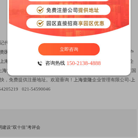
记代理机构，十多年专业代理
上海公司注册
，提供
注册上海公司
、
立即咨询
类医疗器械注册
、
注册医疗器械公司
、
注册食品公司
、
个体工商户
上海公司
及
上海代理记账
等一站式服务，累计代理注册各类公司企
150-2138-4888
咨询热线
上海注册公司费用
公道。同时保障个人信息不会被泄露，全力响应国
快，免费提供注册地址。欢迎垂询！
上海壹隆
企业管理有限公司-
上
05219 021-54590046
建设“双十佳”考评会