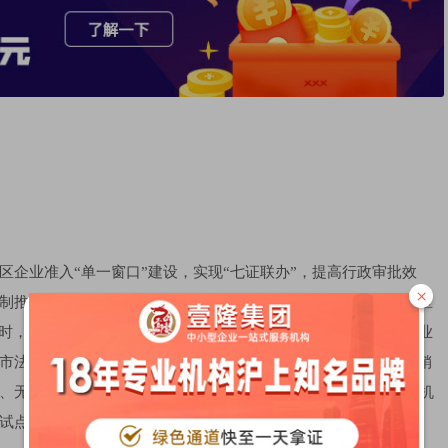
区企业准入“单一窗口”建设，实现“七证联办”，提高行政审批效
×
制推广。二是落实国务院关于“证照分离”改革的部署，在浦东新区
照时，向申请人书面告知有关后置审批事项和审批部门，同时将企业
法人库推送数据3.68万条。三是在自贸试验区开展企业简易注销
、无债权债务企业试行简易注销登记，建立便捷的市场主体退出机
试点，得到国家工商总局肯定，并被国务院在全国复制推广。