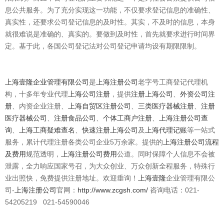
息公共服务。为了充分实现这一功能，不仅要求登记信息的准确性、
真实性，还要求公司登记信息的及时性。其实，不及时的信息，本身
就很难说是准确的、真实的。要做到及时性，首先就要求进行时间界
定。基于此，各国公司登记法对公司登记申请均设有期限限制。
上海壹隆企业管理有限公司
是
上海注册公司
老字号工商登记代理机
构，十多年专业代理
上海公司注册
，提供
注册上海公司
、
外资公司注
册
、内资企业注册、
上海自贸区注册公司
、
三类医疗器械注册
、
注册
医疗器械公司
、
注册食品公司
、
个体工商户注册
、
上海注册公司查
询
、
上海工商疑难查名
、
快速注册上海公司
及
上海代理记账
等一站式
服务，累计代理注册各类公司企业5万余家。提供的
上海注册公司流程
及费用
规范透明，
上海注册公司费用
公道。同时保障个人信息不会被
泄露，全力响应国家号召，为大众创业、万众创新全程服务，特殊行
业出照快，免费提供注册地址。欢迎垂询！
上海壹隆
企业管理有限公
司-
上海
注册公司
官网：
http://www.zcgsh.com/
咨询电话：021-
54205219 021-54590046