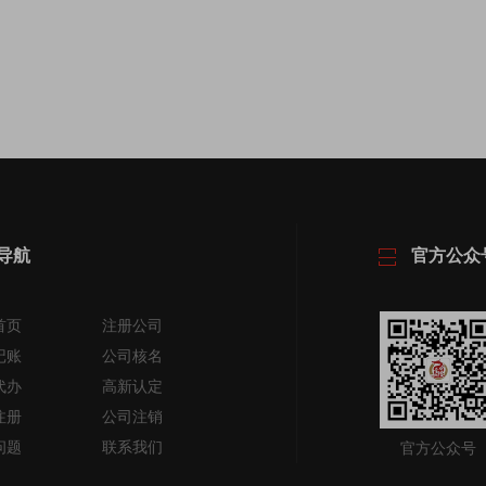
导航
官方公众
首页
注册公司
记账
公司核名
代办
高新认定
注册
公司注销
问题
联系我们
官方公众号