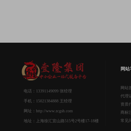
网站
网站
电话：13391149099 张经理
代理
手机：15021384888 王经理
资质
网址：http://www.zcgsh.com
商标
常见
地址：上海徐汇宜山路515号2号楼17-18楼