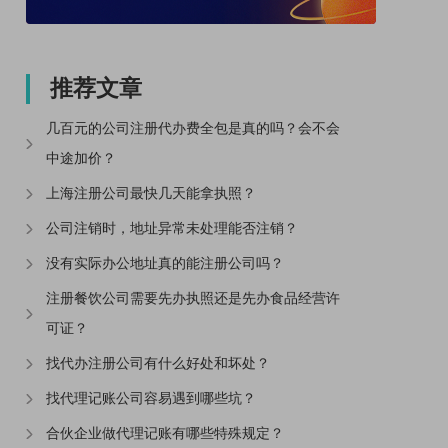
推荐文章
几百元的公司注册代办费全包是真的吗？会不会
中途加价？
上海注册公司最快几天能拿执照？
公司注销时，地址异常未处理能否注销？
没有实际办公地址真的能注册公司吗？
注册餐饮公司需要先办执照还是先办食品经营许
可证？
找代办注册公司有什么好处和坏处？
找代理记账公司容易遇到哪些坑？
合伙企业做代理记账有哪些特殊规定？