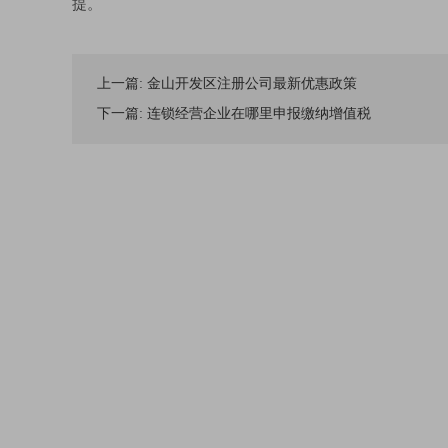
提。
上一篇:
金山开发区注册公司最新优惠政策
下一篇:
连锁经营企业在哪里申报缴纳增值税