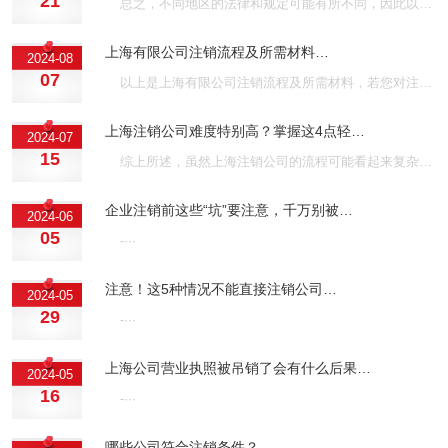
21
总之，不同地区的法律和规定可能有所不同，因此以上步骤可能需要根据具体情况调整。注销公司还需要考虑到工商、税务、银行等多个部门的具体要求和流程。确保遵循正确的程序，以避免未来的法律问题或财务责任。若您对注销公司的流程还不了解或者说想找公司注销代办服务都可以找上海壹隆，上海壹隆15年服务经验，200+团队为您一对一答疑解惑，无隐形收费，无需本人到场，欢迎咨询！···
上海有限公司注销流程及所需材料…
2024-08
07
以上是上海有限公司注销流程及所需材料，若您对注销公司的流程还存在疑惑，可以找上海壹隆代办注销，上海壹隆15年服务经验，服务客户上万家，深受客户的一致好评，欢迎咨询！···
上海注销公司难度特别高？掌握这4点轻…
2024-07
15
综上所述，虽然上海注销公司的流程可能看起来复杂，但只要合理安排并掌握关键点，就能显著降低难度和复杂度。对公司来说，合规经营、及时处理异常、合理安排注销时间以及合理利用外部资源，是确保顺利注销的关键步骤。 ···
企业注销前这些“坑”要注意，千万别被…
2024-06
05
-···
注意！这5种情况不能直接注销公司…
2024-05
29
-···
上海公司营业执照被吊销了会有什么后果…
2024-05
16
-···
​哪些公司符合注销条件？