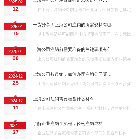
2025-02
12
在上海，注销公司的流程虽然复杂，但只要按照规定的步骤操作，并准备充分的材料，就能顺利完成。同时，企业也需关注注销过程中的注意事项，确保流程的顺利进行。上海壹隆拥有16年代办经验，可以办您全程代办注销公司，案例众多，欢迎咨询！···
干货分享！上海公司注销的所需资料有哪…
2025-01
15
以上资料清单可能因具体情况而有所不同。在实际操作中，建议咨询当地市场监督管理部门或专业服务机构以获取最准确的信息。同时，注销公司是一个复杂的法律程序，需要认真对待并遵循相关规定和流程。上海壹隆拥有16年代办经验，享受绿色通道，不成功不收费，欢迎咨询！···
上海公司注销前需要准备的关键事项有什…
2025-01
08
上海公司注销前需要准备的关键事项包括内部决策与准备工作、税务注销准备、工商注销准备、其他注销准备以及注意事项等方面。企业需严格按照相关法律法规和规章制度进行准备和操作，以确保注销流程的顺利进行。上海壹隆拥有15年服务经验，不成功不收费，欢迎咨询！···
上海公司被吊销，如何办理注销公司呢…
2024-12
25
上海公司被吊销后办理注销公司需要遵循一系列步骤并准备相应的材料。由于注销过程涉及多个部门和环节且可能较为复杂繁琐，建议公司在注销前咨询相关部门以了解具体的注销要求和流程。上海壹隆可以帮您全程代办注销公司，无需法人到场，享受绿色通道，欢迎咨询！···
上海公司注销需要准备什么材料…
2024-12
11
在上海注销公司需要准备一系列的材料，这些材料旨在确保公司注销过程的合法性和完整性。今天上海壹隆小编给大家整理了上海公司注销所需的主要材料清单。···
了解企业注销全流程，轻松注销成功…
2024-11
27
企业注销的全流程需要公司多个部门的配合和协作，并按照相关法律法规和程序进行。只有遵循正确的流程和注意事项，才能确保企业顺利注销成功。上海壹隆专业代办企业注销15年，拥有200+团队为您一对一服务，无需本人到场，欢迎咨询！···