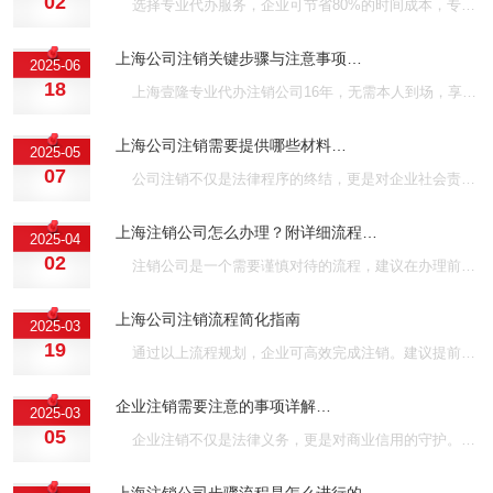
02
选择专业代办服务，企业可节省80%的时间成本，专注主营业务收尾。建议优先考察机构的本地化服务经验及成功案例，确保注销流程合规高效。上海壹隆拥有16年服务经验，无需本人到场，覆盖成功案例3000+，不成功不收费，欢迎咨询！···
上海公司注销关键步骤与注意事项…
2025-06
18
上海壹隆专业代办注销公司16年，无需本人到场，享受绿色通道，不成功不收费，欢迎咨询！···
上海公司注销需要提供哪些材料…
2025-05
07
公司注销不仅是法律程序的终结，更是对企业社会责任的交代。从整理账簿到公告债权人，从清缴税款到归还证件，每一步都需以敬畏之心对待。若您在过程中感到力不从心，可找上海壹隆全程代办，上海壹隆拥有16年服务经验，无需本人到场，不成功不收费，欢迎咨询！···
上海注销公司怎么办理？附详细流程…
2025-04
02
注销公司是一个需要谨慎对待的流程，建议在办理前咨询专业代办机构，确保流程顺利进行。上海壹隆可以帮您全程代办，无需本人到场，享受绿色通道，欢迎咨询！···
上海公司注销流程简化指南
2025-03
19
通过以上流程规划，企业可高效完成注销。建议提前核对税务、债务等问题，避免因异常状态延长办理周期。上海壹隆拥有16年代办经验，可以帮您代办注销公司，无需本人到场，案例众多，欢迎咨询！···
企业注销需要注意的事项详解…
2025-03
05
企业注销不仅是法律义务，更是对商业信用的守护。若您近期需要注销公司，可以找上海壹隆代办，不成功不收费，欢迎咨询！···
上海注销公司步骤流程是怎么进行的…