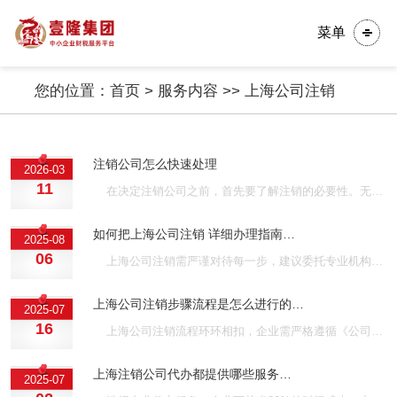
菜单
您的位置：
首页
>
服务内容
>>
上海公司注销
注销公司怎么快速处理
2026-03
11
在决定注销公司之前，首先要了解注销的必要性。无论是因为企业经营不善、市场环境变化，还是个人原因，选择注销公司都是为了避免未来潜在的法律责任及经济负担···
如何把上海公司注销 详细办理指南…
2025-08
06
上海公司注销需严谨对待每一步，建议委托专业机构协助整理材料，确保合规性。提前预留3个月周期，避免因政策变动影响进度。合理注销可彻底解除企业法律责任，为创业者提供全新起点。上海壹隆可以帮您全程代办公司注销，无需本人到场，不成功不收费，欢迎咨询！···
上海公司注销步骤流程是怎么进行的…
2025-07
16
上海公司注销流程环环相扣，企业需严格遵循《公司法》《税收征收管理法》等规定。建议委托专业机构协助办理，确保流程合规高效。及时注销不仅规避法律风险，更能维护企业信用记录，为股东后续创业奠定良好基础。上海壹隆可以帮您全程代办公司注销，无需本人到场，全程指导资料准备，享受绿色通道，欢迎咨询！···
上海注销公司代办都提供哪些服务…
2025-07