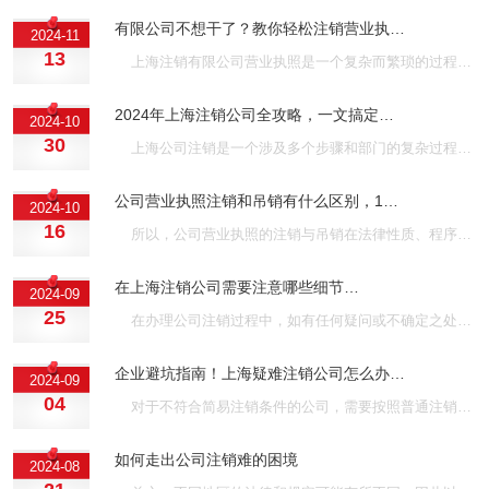
有限公司不想干了？教你轻松注销营业执…
2024-11
13
上海注销有限公司营业执照是一个复杂而繁琐的过程，需要企业按照法律法规和规定进行清算和注销程序。通过遵循以上步骤和注意事项，企业可以顺利完成营业执照注销，避免产生不必要的法律风险和经济损失。若您需要代办注销营业执照，可以考虑上海壹隆，上海壹隆专业代办15年，200+团队1V1服务，无需本人到场，不成功不收费，欢迎咨询！···
2024年上海注销公司全攻略，一文搞定…
2024-10
30
上海公司注销是一个涉及多个步骤和部门的复杂过程。为确保注销工作的顺利进行，建议企业提前了解相关政策、准备好必要的材料，并严格按照流程进行操作。如有需要，可以找上海壹隆帮您代办注销公司，无需本人到场，信息安全，不成功不收费，欢迎咨询！···
公司营业执照注销和吊销有什么区别，1…
2024-10
16
所以，公司营业执照的注销与吊销在法律性质、程序流程以及后续影响等方面存在明显的区别。公司应遵守相关法律法规，规范经营行为，以避免因违法行为导致的营业执照被吊销或撤销的情况发生。上海壹隆可为您提供代办服务，无需本人到场，无隐形收费，享受绿色通道，快速办理，欢迎咨询！···
在上海注销公司需要注意哪些细节…
2024-09
25
在办理公司注销过程中，如有任何疑问或不确定之处，都可以咨询上海壹隆，上海壹隆专业代办15年，无需本人到场，服务客户10w＋，深受客户的一致好评，欢迎咨询！···
企业避坑指南！上海疑难注销公司怎么办…
2024-09
04
对于不符合简易注销条件的公司，需要按照普通注销流程操作，确保所有事项得到妥善处理。若您需要代办注销可以找上海壹隆，上海壹隆有15年代办经验，无需本人到场，信息安全，无隐形收费，欢迎咨询！···
如何走出公司注销难的困境
2024-08