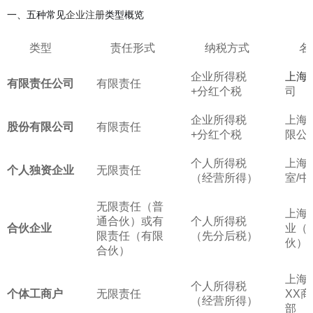
一、五种常见
类型概览
企业注册
类型
责任形式
纳税方式
名
企业所得税
上海
有限责任公司
有限责任
+分红个税
司
企业所得税
上海
股份有限公司
有限责任
+分红个税
限公
个人所得税
上海
个人独资企业
无限责任
（经营所得）
室/中
无限责任（普
上海
通合伙）或有
个人所得税
合伙企业
业（
限责任（有限
（先分后税）
伙）
合伙）
上海
个人所得税
个体工商户
无限责任
XX商
（经营所得）
部