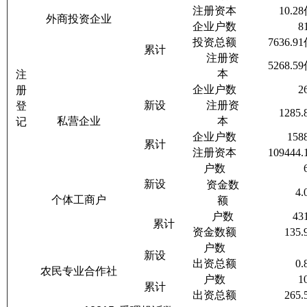
注册资本
10.28
外商投资企业
企业户数
8
投资总额
7636.91
累计
注册资
5268.59
本
注
企业户数
2
册
新设
注册资
登
1285.
私营企业
本
记
企业户数
158
累计
注册资本
109444.
户数
新设
资金数
4.
个体工商户
额
户数
43
累计
资金数额
135.
户数
新设
出资总额
0.
农民专业合作社
户数
1
累计
出资总额
265.