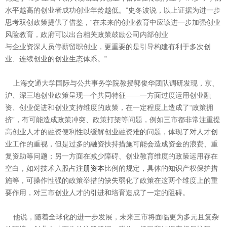
水平越高的创业者成功创业年龄越低。”史冬波说，以上证据为进一步
思考双创政策提供了借鉴，“在未来的创业教育中应该进一步加强创业
风险教育，政府可以出台相关政策鼓励公司内部创业
与企业资深人员停薪留职创业，更重要的是引导构建有利于多次创
业、连续创业的创业生态体系。”
上海交通大学国际与公共事务学院教授郭俊华团队调研发现，京、
沪、深三地创业政策呈现一个共同特征——一方面过度运用创业融
资、创业促进和创业支持维度的政策，在一定程度上造成了“政策拥
挤”，有可能造成政策冲突、政策打架等问题，例如三市都非常注重提
高创业人才的融资便利性以缓解创业融资难的问题，体现了对人才创
业工作的重视，但是过多的融资扶持措施可能会造成资金的浪费、重
复资助等问题；另一方面在减少障碍、创业教育维度的政策运用存在
空白，如对技术入股占
注册资本
比例的规定，具体的知识产权保护措
施等，可操作性强的政策举措的缺失弱化了政策在这两个维度上的重
要作用，对三市创业人才的引进和培育造成了一定的阻碍。
他说，随着全球化的进一步发展，未来三市将面临更为多元且复杂