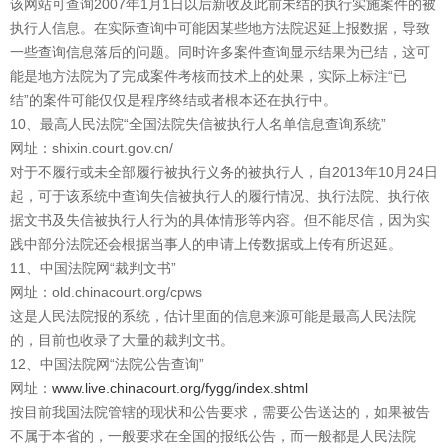
该网站可查询2007年1月1日以后新收及此前未结的执行实施案件的被
执行人信息。在实际查询中可能因某些地方法院迟延上报数据，导致
一些查询信息落后的问题。同时许多案件查询显示结果为已结，这可
能是地方法院为了完成案件考核而技术上的处果，实际上标注“已
结”的案件可能仅仅是程序终结或者根本还在执行中。
10、最高人民法院“全国法院失信被执行人名单信息查询系统”
网址：shixin.court.gov.cn/
对于不履行或未全部履行被执行义务的被执行人，自2013年10月24日
起，可于该系统中查询失信被执行人的履行情况、执行法院、执行依
据文书及失信被执行人行为的具体情形等内容。但不能尽信，因为实
践中部分法院还会根据当事人的申请上传数据或上传有所迟延。
11、中国法院网“裁判文书”
网址：old.chinacourt.org/cpws
这是人民法院报的系统，估计里面的信息来源可能是最高人民法院
的，目前也收录了大量的裁判文书。
12、中国法院网“法院公告查询”
网址：
www.live.chinacourt.org/fygg/index.shtml
按目前我国法院管辖的现状和公告要求，需要公告送达的，如果被告
不属于本省的，一般要求在全国的报纸公告，而一般都是人民法院