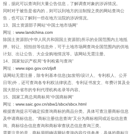
报，据此可以查询到大量公告信息，了解调查对象的涉诉情况。
同时对于被告是省内的，则可以到地方的法制报之类的网站查询公
告，也可以了解到一些在地方法院的涉诉情况。
13、国土资源部子网站“中国土地市场网”
网址：
www.landchina.com
除国土资源部(中华人民共和国国土资源部)所示的全国范围内土地抵
押、转让、招拍挂等信息外，可于土地市场网查询全国范围内的供地
计划、出让公告、大企业购地情况等。该网站无需注册。
14、国家知识产权局“专利检索与查询”
网址：
www.sipo.gov.cn/zljsfl
该网站无需注册，除专利基本信息(如发明/设计人、专利权人、公开
日等)外，还可查询各专利权法律状态、专利证书发文、年费计算及全
国大部分省市的专利代理机构名录等内容。
15、国家工商总局商标局“中国商标网”
网址：
www.saic.gov.cn/sbw1/sbcx/sbcx.html
根据查询提示可确定拟查询商标的商品分类。具体可查注册商标信息
及申请商标信息。“商标注册信息查询”又分为商标相同或近似信息查
询、商标综合信息查询和商标审查状态信息查询三类。
需要注意的是，商标局明确该网站查询内容仅供参考，具体的商标注