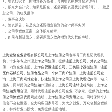
1、增资协议书（由增资各方签署，写明增资额和资金来源等）
2、股东大会决议，如果是国企，还需要国资委受托管理部门（一般是
总公司）的红头批件
3、董事会决议
4、验资报告，若是央企还要指定验资的会计师事务所
5、公司章程修正案（全体股东签章）
6、如果有新进股东，需要原股东放弃增资优先权的声明。
上海壹隆企业管理有限公司
是
上海注册公司
老字号工商登记代理机
构，十多年专业代理
上海公司注册
，提供
注册上海公司
、
外资公司注
册
、内资企业注册、
上海自贸区注册公司
、
三类医疗器械注册
、
注册
医疗器械公司
、
注册食品公司
、
个体工商户注册
、
上海注册公司查
询
、
上海工商疑难查名
、
快速注册上海公司
及
上海代理记账
等一站式
服务，同时提供
公司注销
代理服务，
上海公司注销流程
简捷，
上海公
司注销费用
合理。累计代理注册各类公司企业5万余家。提供的
上海注
册公司流程及费用
规范透明，
上海注册公司费用
公道。同时保障个人
信息不会被泄露，全力响应国家号召，为大众创业、万众创新全程服
务，特殊行业出照快，免费提供注册地址。