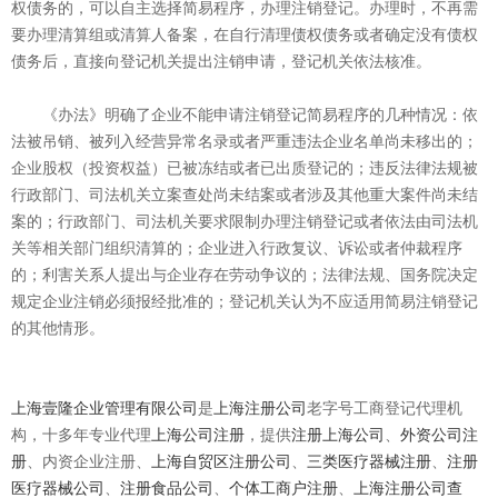
权债务的，可以自主选择简易程序，办理注销登记。办理时，不再需
要办理清算组或清算人备案，在自行清理债权债务或者确定没有债权
债务后，直接向登记机关提出注销申请，登记机关依法核准。
《办法》明确了企业不能申请注销登记简易程序的几种情况：依
法被吊销、被列入经营异常名录或者严重违法企业名单尚未移出的；
企业股权（投资权益）已被冻结或者已出质登记的；违反法律法规被
行政部门、司法机关立案查处尚未结案或者涉及其他重大案件尚未结
案的；行政部门、司法机关要求限制办理注销登记或者依法由司法机
关等相关部门组织清算的；企业进入行政复议、诉讼或者仲裁程序
的；利害关系人提出与企业存在劳动争议的；法律法规、国务院决定
规定企业注销必须报经批准的；登记机关认为不应适用简易注销登记
的其他情形。
上海壹隆企业管理有限公司
是
上海注册公司
老字号工商登记代理机
构，十多年专业代理
上海公司注册
，提供
注册上海公司
、
外资公司注
册
、内资企业注册、
上海自贸区注册公司
、
三类医疗器械注册
、
注册
医疗器械公司
、
注册食品公司
、
个体工商户注册
、
上海注册公司查