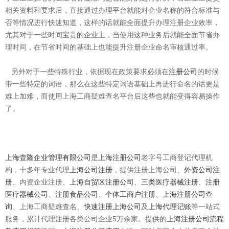
相关资料和要求后，直接通过办理平台就能对企业名称的符合标准与
否等情况进行快速知道，这样的话就能全面提升办理注册企业效率，
尤其对于一些时间宝贵的企业主，当使用这种业务后就能全面节省办
理时间，在节省时间的基础上也能提升注册企业命名审核通过率。
另外对于一些特殊行业，依据现在政策要求必须在
注册公司
的时候
带一些特定的词语，那么在这些特定词语基础上再进行命名的话更是
难上加难，而使用上海工商疑难查名平台后这些也就能变得容易操作
了。
上海壹隆企业管理有限公司
是
上海注册公司
老字号工商登记代理机
构，十多年专业代理
上海公司注册
，提供注册上海公司、
外资公司注
册
、内资企业注册、
上海自贸区注册公司
、
三类医疗器械注册
、
注册
医疗器械公司
、
注册食品公司
、
个体工商户注册
、
上海注册公司查
询
、上海工商疑难查名、
快速注册上海公司
及
上海代理记账
等一站式
服务，累计代理注册各类公司企业5万余家。提供的
上海注册公司流程