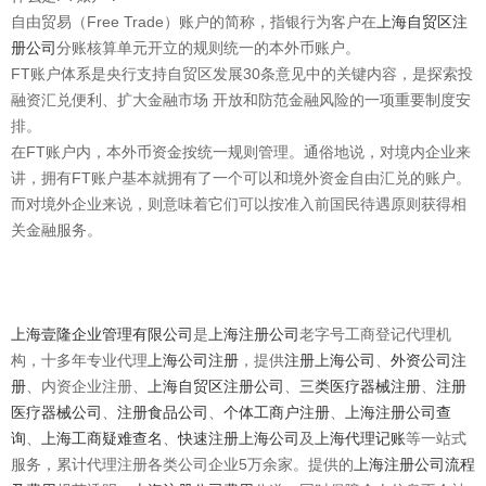
自由贸易（Free Trade）账户的简称，指银行为客户在
上海自贸区注
册公司
分账核算单元开立的规则统一的本外币账户。
FT账户体系是央行支持自贸区发展30条意见中的关键内容，是探索投
融资汇兑便利、扩大金融市场 开放和防范金融风险的一项重要制度安
排。
在FT账户内，本外币资金按统一规则管理。通俗地说，对境内企业来
讲，拥有FT账户基本就拥有了一个可以和境外资金自由汇兑的账户。
而对境外企业来说，则意味着它们可以按准入前国民待遇原则获得相
关金融服务。
上海壹隆企业管理有限公司
是
上海注册公司
老字号工商登记代理机
构，十多年专业代理
上海公司注册
，提供
注册上海公司
、
外资公司注
册
、内资企业注册、
上海
自贸区注册公司
、
三类医疗器械注册
、
注册
医疗器械公司
、
注册食品公司
、
个体工商户注册
、
上海注册公司查
询
、
上海工商疑难查名
、
快速注册上海公司
及
上海代理记账
等一站式
服务，累计代理注册各类公司企业5万余家。提供的
上海注册公司流程