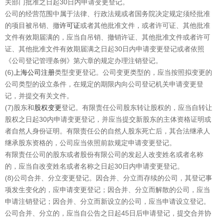
关部门批准之日起30日内申请变更登记。
公司的经营范围中属于法律、行政法规或者国务院决定规定须经批准
的项目被吊销、撤
许可证
或者其他批准文件，或者许可证、其他批准
文件有效期届满的，应当自吊销、撤销许证、其他批准文件或者许可
证、其他批准文件有效期届满之日起30日内申请变更登记或者依照
《公司登记管理条例》第六章的规定办理注销登记。
(6)
上海公司注册
类型变更登记。公司变更类型的，应当按照拟变更的
公司类型的设立条件，在规定的期限内向公司登记机关申请变更登
记，并提交有关文件。
(7)股东和
股权变更
登记。有限责任公司股东转让股权的，应当自转让
股权之日起30内申请变更登记，并应当提交新股东的主体资格证明或
者自然人身份证明。有限责任公的自然人股东死亡后，其合法继承人
继承股东资格的，公司应当依照前款规定申请变更登记。
有限责任公司的股东或者股份有限公司的发起人改变姓名或者名称
的，应当自改变姓名或者名称之日起30日内申请变更登记。
(8)公司合并、分立变更登记。因合并、分立而存续的公司，其登记事
项发生变化的，应申请变更登记；因合并、分立而解散的公司，应当
申请注销登记；因合并、分立而新设立的公司，应当申请设立登记。
公司合并、分立的，应当自公告之日起45日后申请登记，提交合并协