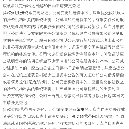
议或者决定作出之日起30日内申请变更登记。
(4)
公司注册
资本变更登记。公司变更注册资本的，应当提交依法设立
的验资机构出具的验资证明。公司增加注册资本的，有限责任公司股
东认缴新增资本的出资和股份有限公司的股东认购新股，应当分别依
照《公司法》设立有限责任公司缴纳出资和设立股份有限公司缴纳股
款的有关规定执行。股份有限公司以公开发行新股方式或者上市公司
以非公开发新股方式增加注册资本的，还应当提交国务院证券监督管
理机构的核准文件。公司法定公积金转增为注册资本的，验资证明应
当载明留存的该项公积金不少于转增前公司注册资本的25%。公司减
少注册资本的，应当自公告之日起45日后申请变更登记，并应当提交
公司在报纸上登载公司减少注册资本公告的有关证明和公司债务清偿
或者债务担保情况的说明。公司变更实收资本的，应当提交依法设立
的验资机构出具的验资证明，并应当按照公司章程载明的出资时间、
出资方式缴纳出资。公司应当自足额缴纳出资或者股款之日起30日内
申请变更登记。
(5)公司经营范围变更登记。
公司变更经营范围
的，应当自变更决议或
者决定作出之日30日内申请变更登记；
变更经营范围
涉及法律、行政
法规或者国务院决定规定在登记前须经批准的项目的，应当自国家有