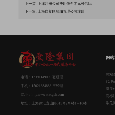
上一篇:
上海注册公司费用低至零元可信吗
下一篇:
上海自贸区船舶管理公司注册
网站
网站
电话：13391149099 张经理
代理
手机：15021384888 王经理
资质
网址：http://www.zcgsh.com
商标
常见
地址：上海徐汇宜山路515号2号楼17-18楼