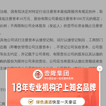
行政法规、国务院决定对特定行业注册资本最低限额另有规定的外，取
低注册资本10万元、股份有限公司最低注册资本500万元的规定；
比例；不再限制公司全体股东（发起人）的货币出资金额占注册资
。
外，其他公司试行注册资本认缴登记制。试行认缴登记制后，工商部门
总额（即餐饮管理公司注册资本），不登记公司实收资本。公司股
等自主约定，并记载于公司章程。有限责任公司的股东以其认缴的
购的股份为限对公司承担责任。公司应当将股东认缴出资额或者发
×
主体信用信息公示系统向社会公示。公司股东（发起人）对缴纳出
它行业如实填写经营范围）
-0元（工商局）