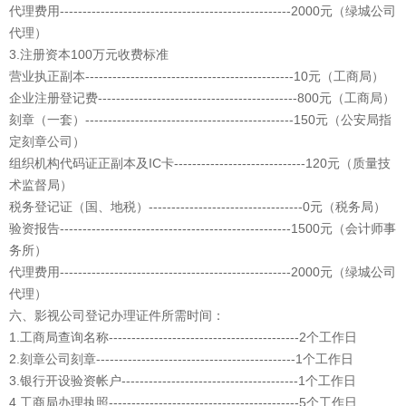
代理费用---------------------------------------------------2000元（绿城公司
代理）
3.注册资本100万元收费标准
营业执正副本----------------------------------------------10元（工商局）
企业注册登记费--------------------------------------------800元（工商局）
刻章（一套）----------------------------------------------150元（公安局指
定刻章公司）
组织机构代码证正副本及IC卡-----------------------------120元（质量技
术监督局）
税务登记证（国、地税）----------------------------------0元（税务局）
验资报告---------------------------------------------------1500元（会计师事
务所）
代理费用---------------------------------------------------2000元（绿城公司
代理）
六、影视公司登记办理证件所需时间：
1.工商局查询名称------------------------------------------2个工作日
2.刻章公司刻章--------------------------------------------1个工作日
3.银行开设验资帐户---------------------------------------1个工作日
4.工商局办理执照------------------------------------------5个工作日