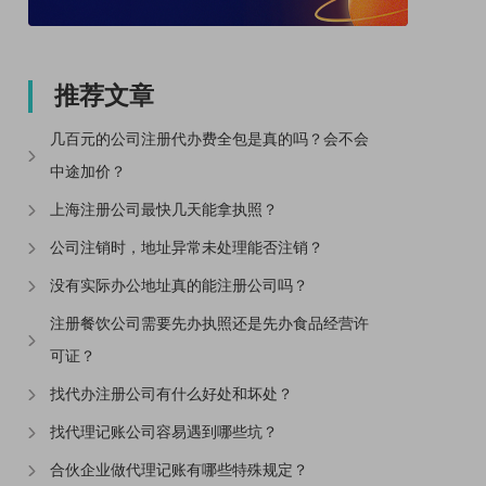
推荐文章
几百元的公司注册代办费全包是真的吗？会不会
中途加价？
上海注册公司最快几天能拿执照？
公司注销时，地址异常未处理能否注销？
没有实际办公地址真的能注册公司吗？
注册餐饮公司需要先办执照还是先办食品经营许
可证？
找代办注册公司有什么好处和坏处？
找代理记账公司容易遇到哪些坑？
合伙企业做代理记账有哪些特殊规定？