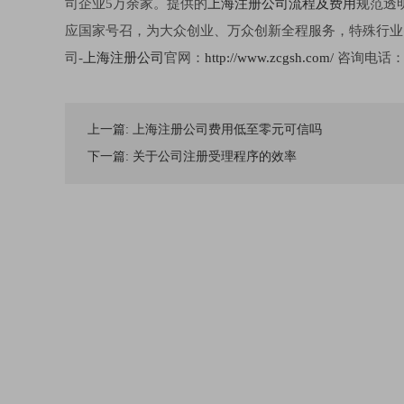
司企业5万余家。提供的
上海注册公司流程及费用
规范透
应国家号召，为大众创业、万众创新全程服务，特殊行业
司-
上海
注册公司
官网：
http://www.zcgsh.com/
咨询电话：021
上一篇:
上海注册公司费用低至零元可信吗
下一篇:
关于公司注册受理程序的效率