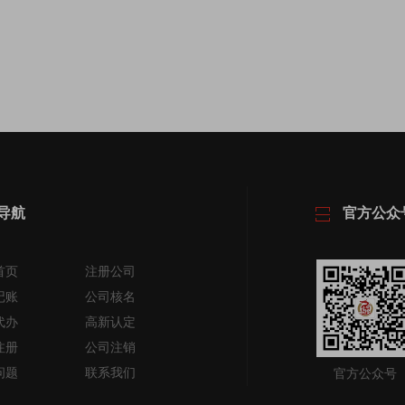
导航
官方公众
首页
注册公司
记账
公司核名
代办
高新认定
注册
公司注销
问题
联系我们
官方公众号