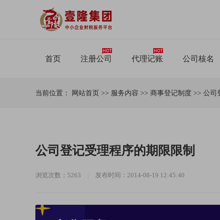
首页
注册公司
代理记账
公司核名
当前位置：
网站首页
>>
服务内容
>>
商事登记制度
>>
公司
公司登记受理程序的期限限制
浏览次数：5263
|
发布时间：2014-08-19 12:45:40