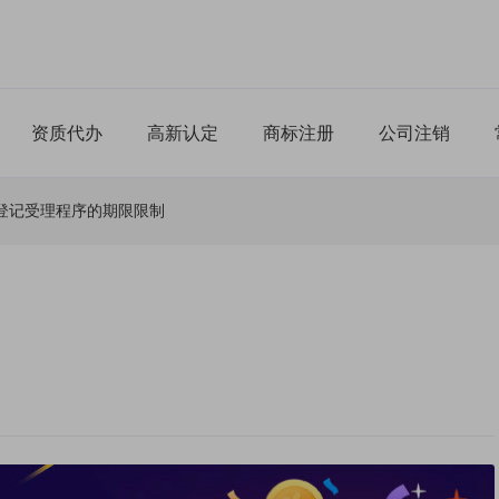
资质代办
高新认定
商标注册
公司注销
登记受理程序的期限限制