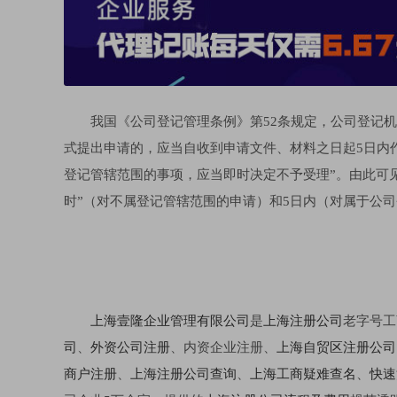
我国《公司登记管理条例》第52条规定，公司登记
式提出申请的，应当自收到申请文件、材料之日起5日内
登记管辖范围的事项，应当即时决定不予受理”。由此可
时”（对不属登记管辖范围的申请）和5日内（对属于公
上海壹隆企业管理有限公司
是
上海注册公司
老字号工
司
、
外资公司注册
、内资企业注册、
上海自贸区注册公司
商户注册
、
上海注册公司查询
、
上海工商疑难查名
、
快速