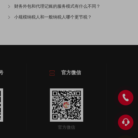
财务外包和代理记账的服务模式有什么不同？
小规模纳税人和一般纳税人哪个更节税？
号
官方微信
官方微信