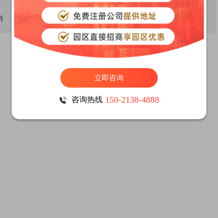
料
立即咨询
150-2138-4888
咨询热线