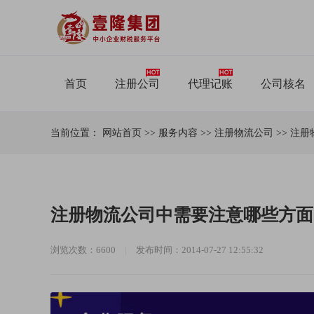
首页
注册公司
代理记账
公司核名
当前位置：
网站首页
>>
服务内容
>>
注册物流公司
>>
注册
注册物流公司中需要注意哪些方面
浏览次数：6600
|
发布时间：2014-07-27 12:55:32