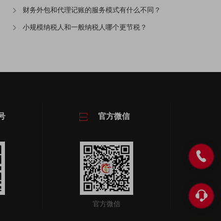
财务外包和代理记账的服务模式有什么不同？
小规模纳税人和一般纳税人哪个更节税？
号
官方微信
官方微信