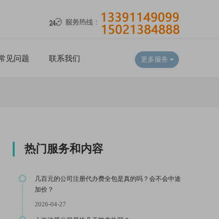
常见问题
联系我们
更多服务
热门服务和内容
几百元的公司注册代办费全包是真的吗？会不会中途
加价？
2026-04-27