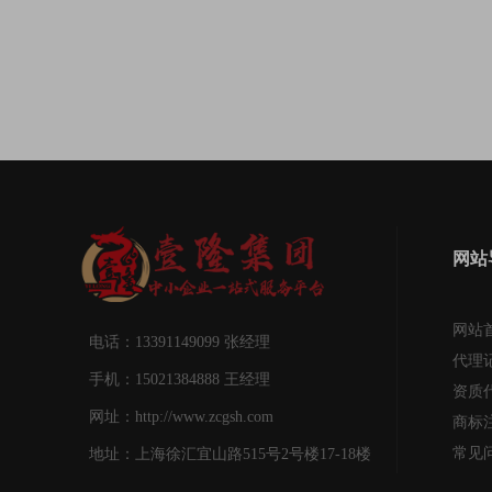
网站
网站
电话：13391149099 张经理
代理
手机：15021384888 王经理
资质
网址：http://www.zcgsh.com
商标
常见
地址：上海徐汇宜山路515号2号楼17-18楼