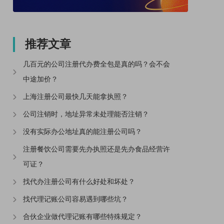
推荐文章
几百元的公司注册代办费全包是真的吗？会不会
中途加价？
上海注册公司最快几天能拿执照？
公司注销时，地址异常未处理能否注销？
没有实际办公地址真的能注册公司吗？
注册餐饮公司需要先办执照还是先办食品经营许
可证？
找代办注册公司有什么好处和坏处？
找代理记账公司容易遇到哪些坑？
合伙企业做代理记账有哪些特殊规定？