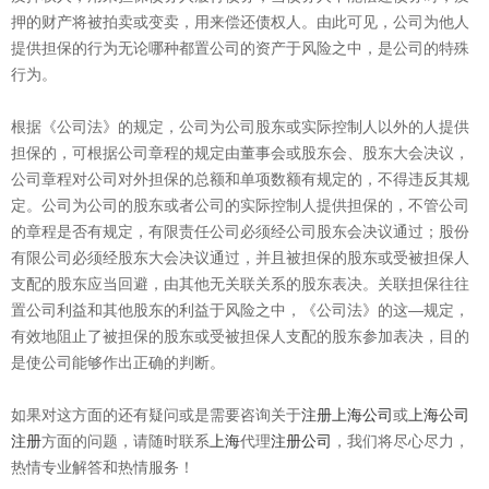
押的财产将被拍卖或变卖，用来偿还债权人。由此可见，公司为他人
提供担保的行为无论哪种都置公司的资产于风险之中，是公司的特殊
行为。
根据《公司法》的规定，公司为公司股东或实际控制人以外的人提供
担保的，可根据公司章程的规定由董事会或股东会、股东大会决议，
公司章程对公司对外担保的总额和单项数额有规定的，不得违反其规
定。公司为公司的股东或者公司的实际控制人提供担保的，不管公司
的章程是否有规定，有限责任公司必须经公司股东会决议通过；股份
有限公司必须经股东大会决议通过，并且被担保的股东或受被担保人
支配的股东应当回避，由其他无关联关系的股东表决。关联担保往往
置公司利益和其他股东的利益于风险之中，《公司法》的这—规定，
有效地阻止了被担保的股东或受被担保人支配的股东参加表决，目的
是使公司能够作出正确的判断。
如果对这方面的还有疑问或是需要咨询关于
注册上海公司
或
上海公司
注册
方面的问题，请随时联系
上海
代理
注册公司
，我们将尽心尽力，
热情专业解答和热情服务！