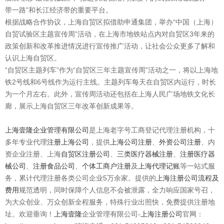
带一路”和长江经济带的重要平台。
根据战略合作协议，上海自贸区拟借助申通集团，举办“中国（上海）
自贸试验区主题宣传周”活动，在上海市地铁站点内对自贸区3年来的
政策创新和改革推进情况进行宣传推广活动，让社会公众更多了解和
认识上海自贸区。
“自贸区主题列车”作为“自贸区三年主题宣传周”活动之一，将以上海地
铁2号线和6号线作为运行主线。主题列车每天在自贸区内运行，时长
为一个月左右。此外，宣传周活动还包括在上海人民广场地铁文化长
廊，展示上海自贸区三年改革创新成果等。
上海壹隆企业管理有限公司
是上海老字号工商登记代理注册机构，十
多年专业代理
注册上海公司
，提供
上海公司注册
、
外资公司注册
、内
资企业注册、上海
自贸区注册公司
、
三类医疗器械注册
、
注册医疗器
械公司
、
注册食品公司
、
个体工商户注册
及
上海代理记账
等一站式服
务，累计代理注册各类公司企业5万余家。提供的
上海注册公司流程及
费用
规范透明，同时保障个人信息不会被泄露，全力响应国家号召，
为大众创业、万众创新全程服务，特殊行业出照快，免费提供注册地
址。欢迎垂询！
上海壹隆
企业管理有限公司-
上海注册公司
官网：