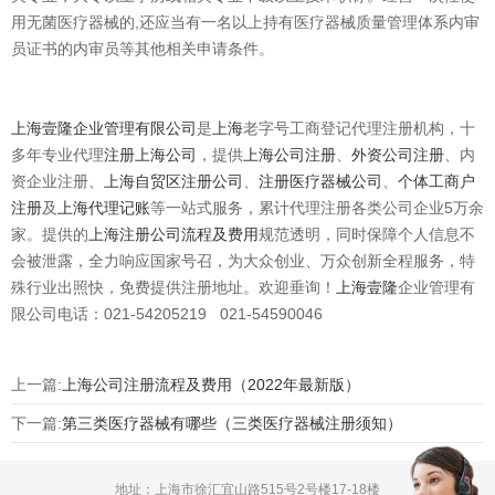
用无菌医疗器械的,还应当有一名以上持有医疗器械质量管理体系内审
员证书的内审员等其他相关申请条件。
上海壹隆企业管理有限公司
是
上海
老字号工商登记代理注册机构，十
多年专业代理
注册上海公司
，提供
上海公司注册
、
外资公司注册
、内
资企业注册、
上海自贸区注册公司
、
注册医疗器械公司
、
个体工商户
注册
及
上海代理记账
等一站式服务，累计代理注册各类公司企业5万余
家。提供的
上海注册公司流程及费用
规范透明，同时保障个人信息不
会被泄露，全力响应国家号召，为大众创业、万众创新全程服务，特
殊行业出照快，免费提供注册地址。欢迎垂询！
上海壹隆
企业管理有
限公司电话：021-54205219 021-54590046
上一篇:
上海公司注册流程及费用（2022年最新版）
下一篇:
第三类医疗器械有哪些（三类医疗器械注册须知）
地址：上海市徐汇宜山路515号2号楼17-18楼