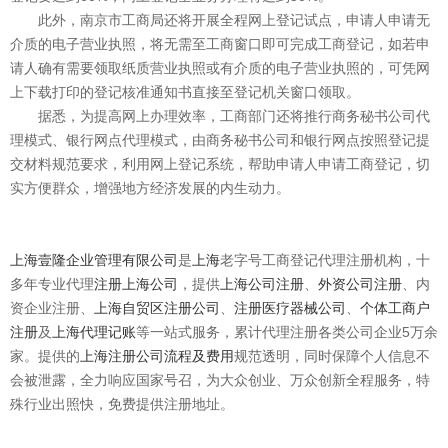
此外，南京市工商局还将开展全程网上登记试点，申请人申请无
介质的电子营业执照，将无需至工商窗口即可完成工商登记，如若申
请人确有需要领取纸质营业执照或有介质的电子营业执照的，可凭网
上下载打印的登记核准通知书直接至登记机关窗口领取。
据悉，为提高网上办理效率，工商部门还将推行商务秘书公司代
理模式、银行网点代理模式，由商务秘书公司和银行网点按照登记提
交材料规范要求，利用网上登记系统，帮助申请人申请工商登记，切
实方便群众，增强地方经济发展的内生动力。
上海壹隆企业管理有限公司
是
上海
老字号工商登记代理注册机构，十
多年专业代理
注册上海公司
，提供
上海公司注册
、
外资公司注册
、内
资企业注册、
上海自贸区注册公司
、
注册医疗器械公司
、
个体工商户
注册
及
上海代理记账
等一站式服务，累计代理注册各类公司企业5万余
家。提供的
上海注册公司流程及费用
规范透明，同时保障个人信息不
会被泄露，全力响应国家号召，为大众创业、万众创新全程服务，特
殊行业出照快，免费提供注册地址。