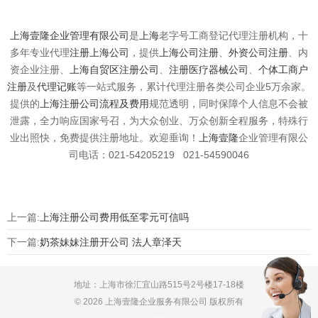
上海壹隆企业管理有限公司
是
上海
老字号工商登记代理注册机构，十
多年专业代理
注册上海公司
，提供
上海公司注册
、
外资公司注册
、内
资企业注册、
上海自贸区注册公司
、
注册医疗器械公司
、
个体工商户
注册
及
代理记账
等一站式服务，累计代理注册各类公司企业5万余家。
提供的
上海注册公司流程及费用
规范透明，同时保障个人信息不会被
泄露，全力响应国家号召，为大众创业、万众创新全程服务，特殊行
业出照快，免费提供注册地址。欢迎垂询！
上海壹隆
企业管理有限公
司电话：021-54205219 021-54590046
上一篇:
上海注册公司费用低至零元可信吗
下一篇:
奶茶妹妹注册开公司 法人章泽天
地址：上海市徐汇宜山路515号2号楼17-18楼
© 2026 上海壹隆企业服务有限公司 版权所有