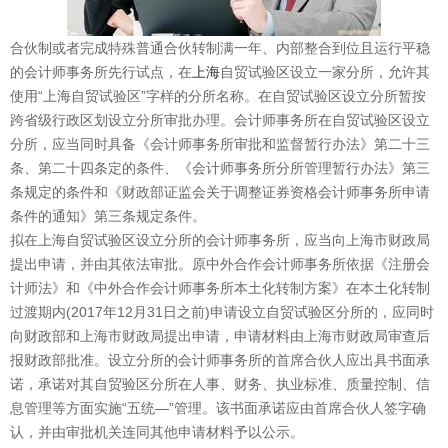
合伙制或者完成特殊普通合伙转制满一年、内部整合到位且运行平稳
的会计师事务所先行试点，在
上海
自贸试验区设立一家分所，允许其
使用“上海自贸试验区”字样的分所名称。在自贸试验区设立分所暂按
跨省级行政区划设立分所审批办理。会计师事务所在自贸试验区设立
分所，应当同时具备《会计师事务所审批和监督暂行办法》第二十三
条、第二十四条定的条件、《会计师事务所分所管理暂行办法》第三
条规定的条件和《财政部证监会关于调整证券资格会计师事务所申请
条件的通知》第三条规定条件。
拟在上海自贸试验区设立分所的会计师事务所，应当向上海市财政局
提出申请，并由其依法审批。原中外合作会计师事务所依据《注册会
计师法》和《中外合作会计师事务所本土化转制方案》在本土化转制
过渡期内(2017年12月31日之前)申请设立自贸试验区分所的，应同时
向财政部和上海市财政局提出申请，申请材料由上海市财政局审查后
报财政部批准。设立分所的会计师事务所的首席合伙人应出具书面承
诺，承诺对其自贸验区分所在人事、财务、执业标准、质量控制、信
息管理等方面实施“五统—”管理。该书面承诺应由首席合伙人签字确
认，并由审批机关连同其他申请材料予以公示。