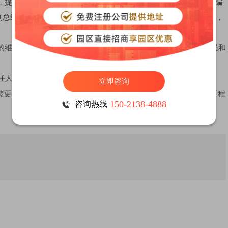
，提出投资计划，交财务部经理审查。财务部经理依据该计找g，编
副总经理审批，超过4 000元由总经理裁定，超过1万元的维修项目，
的维修工程方案，并制订出详细的实施计划，提交给公司主管人员和
任人与公司主管人员主任协商后，组织实施。
立即咨询
焚更，或需追加预算时，经责任人与公司主管人员协商后，提交工程
150-2138-4888
咨询热线