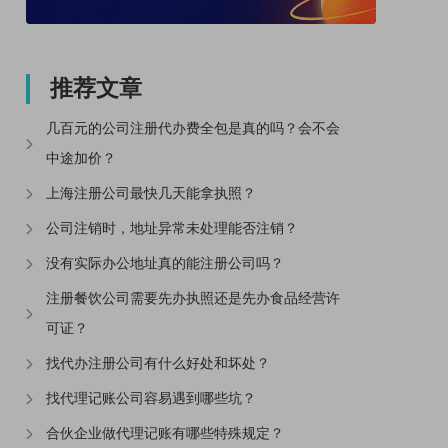
推荐文章
几百元的公司注册代办费全包是真的吗？会不会
中途加价？
上海注册公司最快几天能拿执照？
公司注销时，地址异常未处理能否注销？
没有实际办公地址真的能注册公司吗？
注册餐饮公司需要先办执照还是先办食品经营许
可证？
找代办注册公司有什么好处和坏处？
找代理记账公司容易遇到哪些坑？
合伙企业做代理记账有哪些特殊规定？