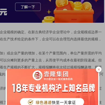
企业规模的确定。在新古典经济学企业理论中，企业规模或边界一
在生产技术给定的条件下，企业可以在合理范内选择最优的规模，
加）或企业产量的增加，在某个产量范围内，单位产量所需的平均
可以分摊到更多的产量上去，从而使平均成本在最初阶段递减。但
着生产规模的不断扩大，规模报酬将依次经过规模报酬递增、规模
×
减的这个产量限度内，企业存在规模经济，企业规模的扩大是有利可
济的存在，便企业能够在合理范围内有横向扩张的动力，而且通过
视了企业内部组织关系的分析，而仅从技术的角度加以阐释，在技