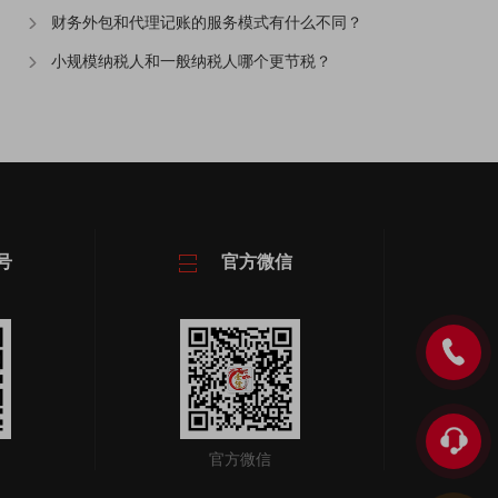
财务外包和代理记账的服务模式有什么不同？
小规模纳税人和一般纳税人哪个更节税？
号
官方微信
官方微信