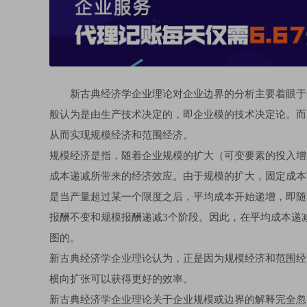
新古典经济学企业理论对企业边界的分析主要着眼于
般认为是由生产技术决定的，即企业模的技术决定论。而
从而实现规模经济和范围经济。
规模经济是指，随着企业规模的扩大（可变要素的投入增
成本递减所带来的经济效应。由于规模的扩大，固定成本
是当产量超过某一个限度之后，平均成本开始递增，即随
报酬不变和规模报酬递减3个阶段。因此，在平均成本递
图的。
新古典经济学企业理论认为，正是因为规模经济和范围经
横向扩张可以获得更好的效率。
新古典经济学企业理论关于企业规模或边界的解释完全忽