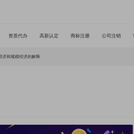
资质代办
高新认定
商标注册
公司注销
经济和规模经济的解释