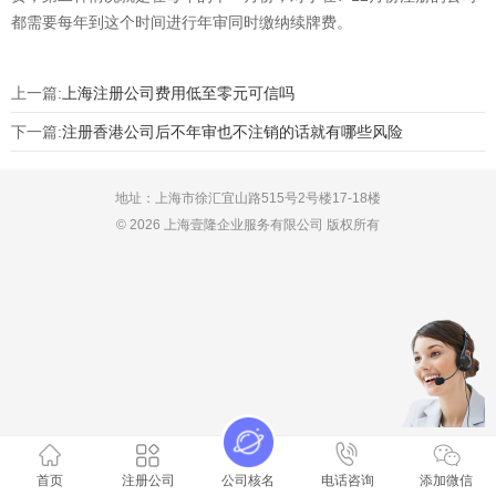
都需要每年到这个时间进行年审同时缴纳续牌费。
上一篇:
上海注册公司费用低至零元可信吗
下一篇:
注册香港公司后不年审也不注销的话就有哪些风险
地址：上海市徐汇宜山路515号2号楼17-18楼
© 2026 上海壹隆企业服务有限公司 版权所有
首页
注册公司
公司核名
电话咨询
添加微信