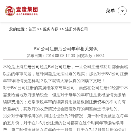
菜单
您的位置：
首页
>>
服务内容
>>
注册外资公司
BVI公司注册后公司年审相关知识
发布日期：2014-08-08 12:03
浏览次数：5524
不论是
上海注册公司
还是BVI
公司注册
，一旦公司注册成功后都会面临
以后的年审问题，这种问题是无法回避的现实；那么对于BVI公司注册
年审详细情况怎样呢？以下就请大家认真的阅读下文吧！
对于BVI公司注册的英属维尔京离岸公司，虽然在公司注册和经营中不
需要给当地政府缴纳税金，但是对于每年的年审还是要根据情况缴纳
续牌
费用
的；通常来说年审的续牌费用就是根据
注册资本
的不同而有
所差异的，其政府的收费情况也会随着政府的调整而进行浮动的。
另外对于年审续牌的时间往往也分为2种情况，第一种情况就是在每年
的五月份，对于在1-6月份注册的公司都需在这个时间年审缴纳续牌
费；第二种情况就是在每年的十一月份，对于在7-12月份注册的公司