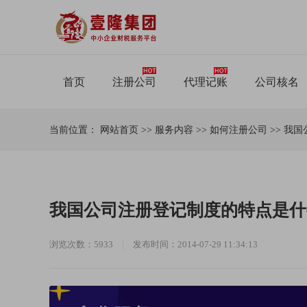
首页
注册公司
代理记账
公司核名
当前位置：
网站首页
>>
服务内容
>>
如何注册公司
>>
我国
我国公司注册登记制度的特点是什
浏览次数：5933
|
发布时间：2014-07-29 11:34:13