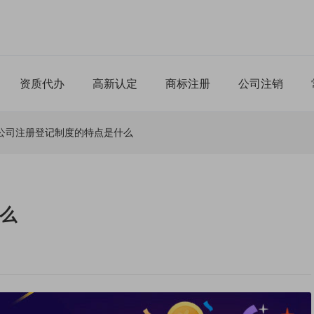
资质代办
高新认定
商标注册
公司注销
公司注册登记制度的特点是什么
么