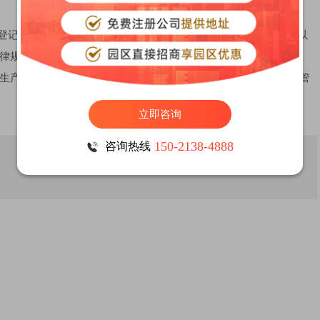
行登记管理的权限，是由法律所规定的。对公司进行登记管理，要以
律规范作为管理的依据。这种法律规范对公司具有普遍的约束力。
生产经营活动，同时在活动中必须接受工商行政管理机关的监督管
立即咨询
150-2138-4888
咨询热线