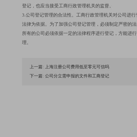
登记，也应当接受工商行政管理机关的监督。
3.公司登记管理的合法性。工商行政管理机关对公司进
法律为依据。为了加强公司登记管理，必须制定严密的法
所有的公司必须依据一定的法律程序进行登记，方能进行
理。
上一篇:
上海注册公司费用低至零元可信吗
下一篇:
公司分立需申报的文件和工商登记