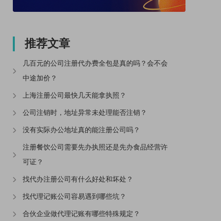
推荐文章
几百元的公司注册代办费全包是真的吗？会不会
中途加价？
上海注册公司最快几天能拿执照？
公司注销时，地址异常未处理能否注销？
没有实际办公地址真的能注册公司吗？
注册餐饮公司需要先办执照还是先办食品经营许
可证？
找代办注册公司有什么好处和坏处？
找代理记账公司容易遇到哪些坑？
合伙企业做代理记账有哪些特殊规定？