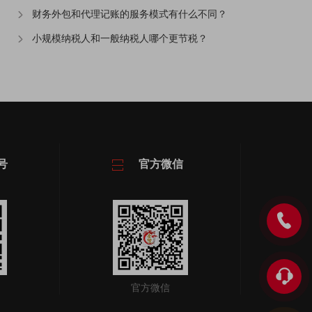
财务外包和代理记账的服务模式有什么不同？
小规模纳税人和一般纳税人哪个更节税？
号
官方微信
官方微信