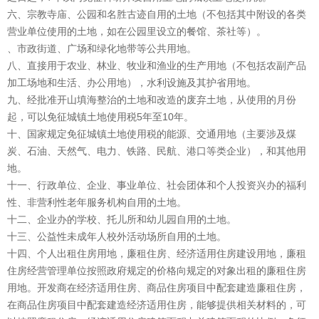
六、宗教寺庙、公园和名胜古迹自用的土地（不包括其中附设的各类
营业单位使用的土地，如在公园里设立的餐馆、茶社等）。
、市政街道、广场和绿化地带等公共用地。
八、直接用于农业、林业、牧业和渔业的生产用地（不包括农副产品
加工场地和生活、办公用地），水利设施及其护省用地。
九、经批准开山填海整治的土地和改造的废弃土地，从使用的月份
起，可以免征城镇土地使用税5年至10年。
十、国家规定免征城镇土地使用税的能源、交通用地（主要涉及煤
炭、石油、天然气、电力、铁路、民航、港口等类企业），和其他用
地。
十一、行政单位、企业、事业单位、社会团体和个人投资兴办的福利
性、非营利性老年服务机构自用的土地。
十二、企业办的学校、托儿所和幼儿园自用的土地。
十三、公益性未成年人校外活动场所自用的土地。
十四、个人出租住房用地，廉租住房、经济适用住房建设用地，廉租
住房经营管理单位按照政府规定的价格向规定的对象出租的廉租住房
用地。开发商在经济适用住房、商品住房项目中配套建造廉租住房，
在商品住房项目中配套建造经济适用住房，能够提供相关材料的，可