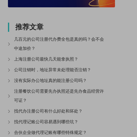
推荐文章
几百元的公司注册代办费全包是真的吗？会不会
中途加价？
上海注册公司最快几天能拿执照？
公司注销时，地址异常未处理能否注销？
没有实际办公地址真的能注册公司吗？
注册餐饮公司需要先办执照还是先办食品经营许
可证？
找代办注册公司有什么好处和坏处？
找代理记账公司容易遇到哪些坑？
合伙企业做代理记账有哪些特殊规定？