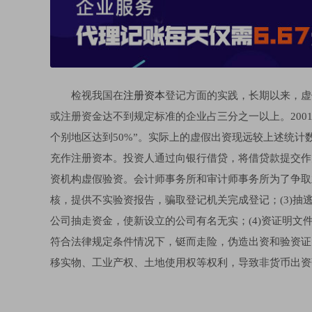
检视我国在
注册资本
登记方面的实践，长期以来，虚
或注册资金达不到规定标准的企业占三分之一以上。200
个别地区达到50%”。实际上的虚假出资现远较上述统计
充作注册资本。投资人通过向银行借贷，将借贷款提交作
资机构虚假验资。会计师事务所和审计师事务所为了争取
核，提供不实验资报告，骗取登记机关完成登记；(3)
公司抽走资金，使新设立的公司有名无实；(4)资证明
符合法律规定条件情况下，铤而走险，伪造出资和验资证
移实物、工业产权、土地使用权等权利，导致非货币出资