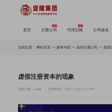
首页
注册公司
代理记账
公司核名
当前位置：
网站首页
>>
服务内容
>>
如何注册公司
>>
虚假
虚假注册资本的现象
浏览次数：5446
|
发布时间：2013-12-05 16:57:09