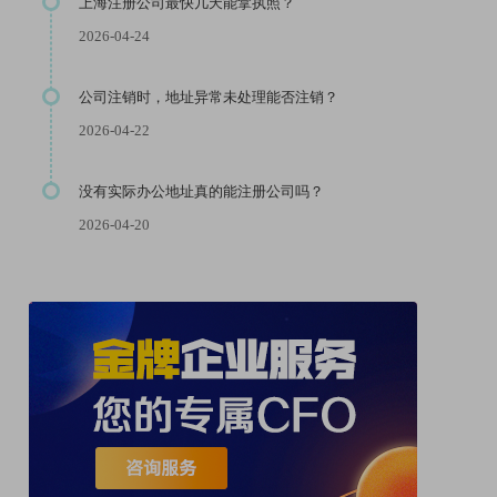
上海注册公司最快几天能拿执照？
2026-04-24
公司注销时，地址异常未处理能否注销？
2026-04-22
没有实际办公地址真的能注册公司吗？
2026-04-20