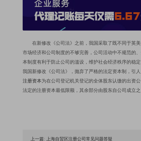
在新修改《公司法》之前，我国采取了既不同于英美
市场经济和公司制度的不够完善，公司活动中不规范的、
本制度有利于防止公司的滥设，维护社会经济秩序的稳定
我国新修改《公司法》，抛弃了严格的法定资本制，引人
注册资本
为在公司登记机关登记的全体股东认缴的出资公
法定的注册资本最低限额，其余部分由股东自公司成立之
上一篇:
上海自贸区注册公司常见问题答疑