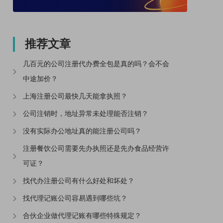
推荐文章
几百元的公司注册代办费全包是真的吗？会不会
中途加价？
上海注册公司最快几天能拿执照？
公司注销时，地址异常未处理能否注销？
没有实际办公地址真的能注册公司吗？
注册餐饮公司需要先办执照还是先办食品经营许
可证？
找代办注册公司有什么好处和坏处？
找代理记账公司容易遇到哪些坑？
合伙企业做代理记账有哪些特殊规定？