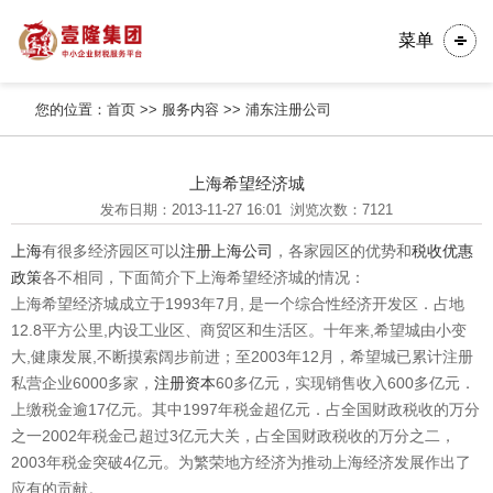
菜单
您的位置：
首页
>>
服务内容
>>
浦东注册公司
上海希望经济城
发布日期：2013-11-27 16:01
浏览次数：7121
上海
有很多经济园区可以
注册上海公司
，各家园区的优势和
税收优惠
政策
各不相同，下面简介下上海希望经济城的情况：
上海希望经济城成立于1993年7月, 是一个综合性经济开发区．占地
12.8平方公里,内设工业区、商贸区和生活区。十年来,希望城由小变
大,健康发展,不断摸索阔步前进；至2003年12月，希望城已累计注册
私营企业6000多家，
注册资本
60多亿元，实现销售收入600多亿元．
上缴税金逾17亿元。其中1997年税金超亿元．占全国财政税收的万分
之一2002年税金己超过3亿元大关，占全国财政税收的万分之二，
2003年税金突破4亿元。为繁荣地方经济为推动上海经济发展作出了
应有的贡献。