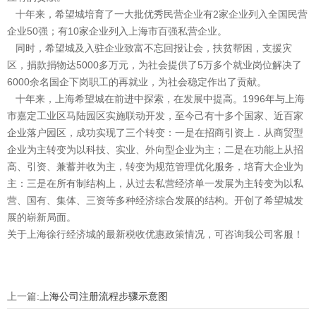
十年来，希望城培育了一大批优秀民营企业有2家企业列入全国民营
企业50强；有10家企业列入上海市百强私营企业。
同时，希望城及入驻企业致富不忘回报让会，扶贫帮困，支援灾
区，捐款捐物达5000多万元，为社会提供了5万多个就业岗位解决了
6000余名国企下岗职工的再就业，为社会稳定作出了贡献。
十年来，上海希望城在前进中探索，在发展中提高。1996年与上海
市嘉定工业区马陆园区实施联动开发，至今己有十多个国家、近百家
企业落户园区，成功实现了三个转变：一是在招商引资上．从商贸型
企业为主转变为以科技、实业、外向型企业为主；二是在功能上从招
高、引资、兼蓄并收为主，转变为规范管理优化服务，培育大企业为
主：三是在所有制结构上，从过去私营经济单一发展为主转变为以私
营、国有、集体、三资等多种经济综合发展的结构。开创了希望城发
展的崭新局面。
关于上海徐行经济城的最新税收优惠政策情况，可咨询我公司客服！
上一篇:
上海公司注册流程步骤示意图