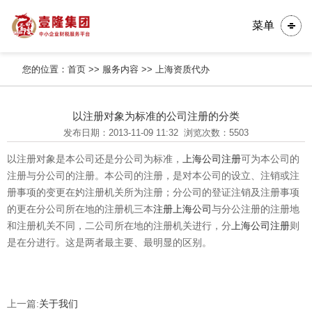
菜单
您的位置：
首页
>>
服务内容
>>
上海资质代办
以注册对象为标准的公司注册的分类
发布日期：2013-11-09 11:32
浏览次数：5503
以注册对象是本公司还是分公司为标准，
上海公司注册
可为本公司的
注册与分公司的注册。本公司的注册，是对本公司的设立、注销或注
册事项的变更在妁注册机关所为注册；分公司的登证注销及注册事项
的更在分公司所在地的注册机三本
注册上海公司
与分公注册的注册地
和注册机关不同，二公司所在地的注册机关进行，分
上海
公司注册
则
是在分进行。这是两者最主要、最明显的区别。
上一篇:
关于我们